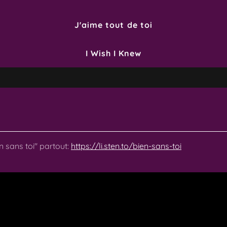
J'aime tout de toi
I Wish I Knew
 sans toi" partout:
https://li.sten.to/bien-sans-toi