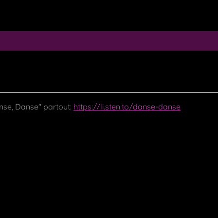
nse, Danse" partout:
https://li.sten.to/danse-danse